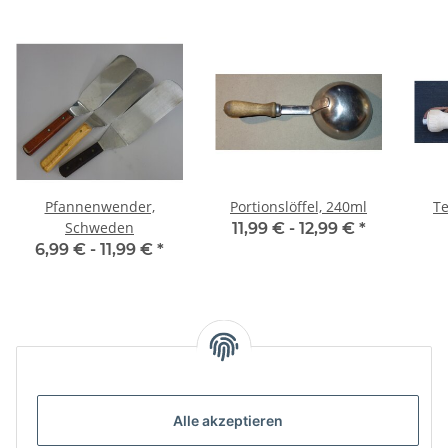
Pfannenwender,
Portionslöffel, 240ml
Te
Schweden
11,99 € -
12,99 €
*
6,99 € -
11,99 €
*
Kategorien
Informationen
Alle akzeptieren