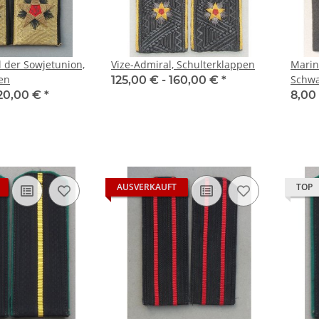
l der Sowjetunion,
Vize-Admiral, Schulterklappen
Marin
en
Schwa
125,00 € -
160,00 €
*
20,00 €
*
8,00
AUSVERKAUFT
TOP