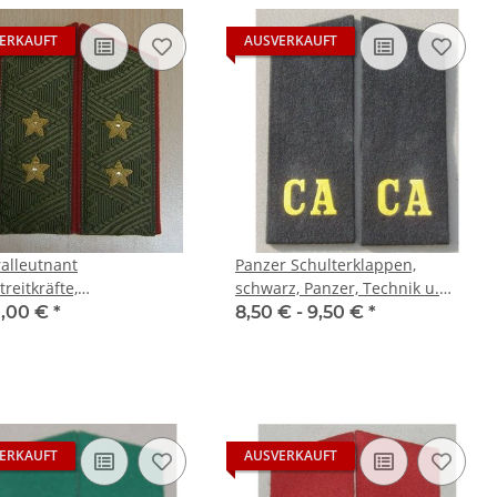
ERKAUFT
AUSVERKAUFT
alleutnant
Panzer Schulterklappen,
reitkräfte,
schwarz, Panzer, Technik u.
terklappen
andere
0,00 €
*
8,50 € -
9,50 €
*
ERKAUFT
AUSVERKAUFT