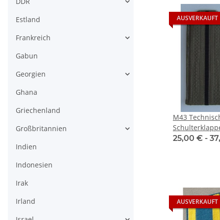
DDR
AUSVERKAUFT
Estland
Frankreich
Gabun
Georgien
Ghana
Griechenland
M43 Technisc
Schulterklapp
Großbritannien
25,00 € -
37
Indien
Indonesien
Irak
Irland
AUSVERKAUFT
Israel