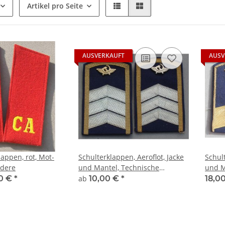
Artikel pro Seite
AUSVERKAUFT
AUSV
appen, rot, Mot-
Schulterklappen, Aeroflot, Jacke
Schult
ndere
und Mantel, Technische
und M
Laufbahnen
50 €
*
ab
10,00 €
*
18,0