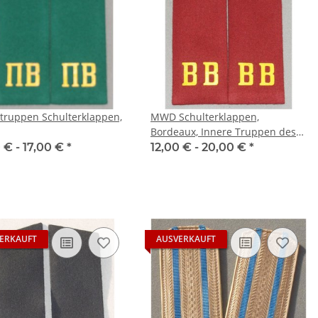
truppen Schulterklappen,
MWD Schulterklappen,
Bordeaux, Innere Truppen des
MWD
 € -
17,00 €
*
12,00 € -
20,00 €
*
ERKAUFT
AUSVERKAUFT