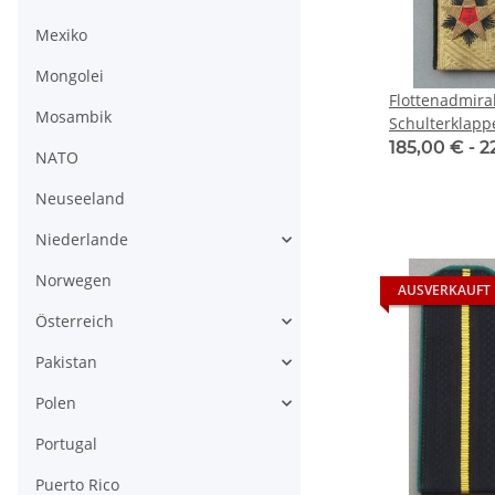
Mexiko
Mongolei
Flottenadmira
Mosambik
Schulterklapp
185,00 € -
2
NATO
Neuseeland
Niederlande
Norwegen
AUSVERKAUFT
Österreich
Pakistan
Polen
Portugal
Puerto Rico