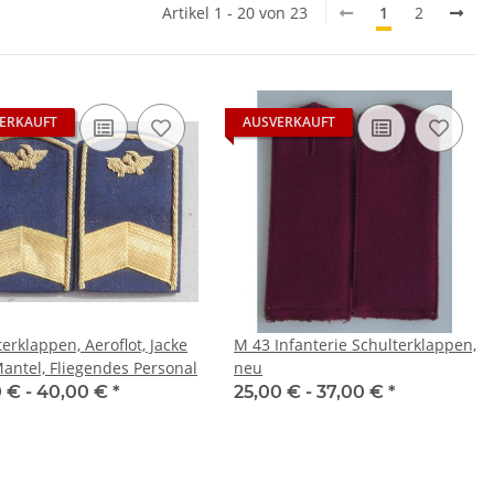
Artikel 1 - 20 von 23
1
2
ERKAUFT
AUSVERKAUFT
erklappen, Aeroflot, Jacke
M 43 Infanterie Schulterklappen,
antel, Fliegendes Personal
neu
0 € -
40,00 €
*
25,00 € -
37,00 €
*