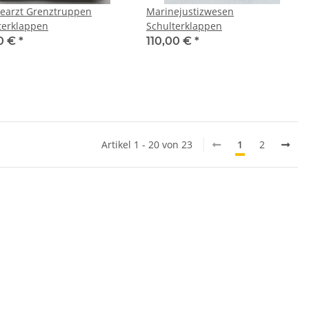
earzt Grenztruppen
Marinejustizwesen
terklappen
Schulterklappen
0 €
*
110,00 €
*
Artikel 1 - 20 von 23
1
2