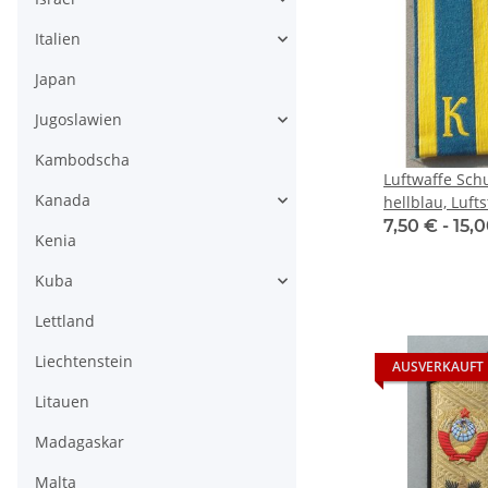
Italien
Japan
Jugoslawien
Kambodscha
Luftwaffe Sch
Kanada
hellblau, Lufts
Fallschirmjäg
7,50 € -
15,
Kenia
Kuba
Lettland
Liechtenstein
AUSVERKAUFT
Litauen
Madagaskar
Malta