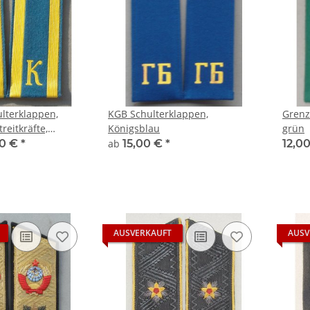
ulterklappen,
KGB Schulterklappen,
Grenz
treitkräfte,
Königsblau
grün
er
00 €
*
ab
15,00 €
*
12,00
AUSVERKAUFT
AUSV