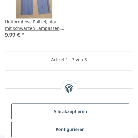
Uniformhose Polizei, blau
mit schwarzen Lampassen,
Frauen
9,99 €
*
Artikel 1 - 3 von 3
Kategorien
Informationen
Alle akzeptieren
Konfigurieren