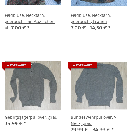
Feldbluse, Flecktarn,
Feldbluse, Flecktarn,
gebraucht mit Abzeichen
gebraucht, Frauen
ab
7,00 €
*
7,00 € -
14,50 €
*
AUSVERKAUFT
AUSVERKAUFT
Gebirgsjägerpullover, grau
Bundeswehrpullover, V-
Neck, grau
34,99 €
*
29,99 € -
34,99 €
*