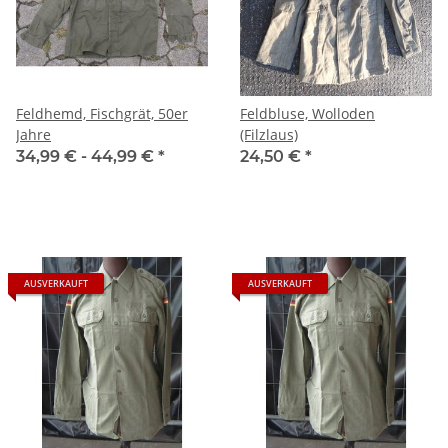
Feldhemd, Fischgrät, 50er
Feldbluse, Wolloden
Jahre
(Filzlaus)
34,99 € -
44,99 €
*
24,50 €
*
AUSVERKAUFT
AUSVERKAUFT