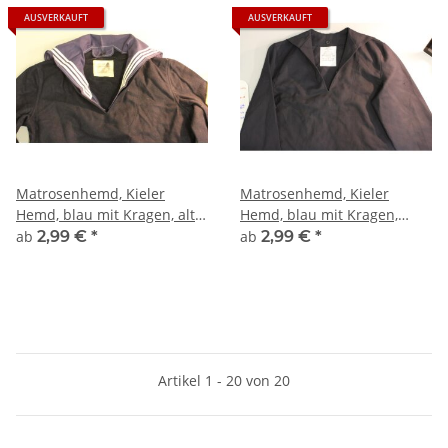
AUSVERKAUFT
AUSVERKAUFT
Matrosenhemd, Kieler
Matrosenhemd, Kieler
Hemd, blau mit Kragen, alte
Hemd, blau mit Kragen,
Art
neue Art
ab
2,99 €
*
ab
2,99 €
*
Artikel 1 - 20 von 20