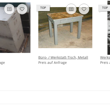
TOP
TOP
Büro- / Werkstatt-Tisch, Metall
Werks
age
Preis auf Anfrage
Preis