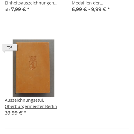
Einheitsauszeichnungen
Medaillen der
MdI
Zollverwaltung
ab
7,99 €
*
6,99 € -
9,99 €
*
TOP
Auszeichnungsetui,
Oberbürgermeister Berlin
39,99 €
*