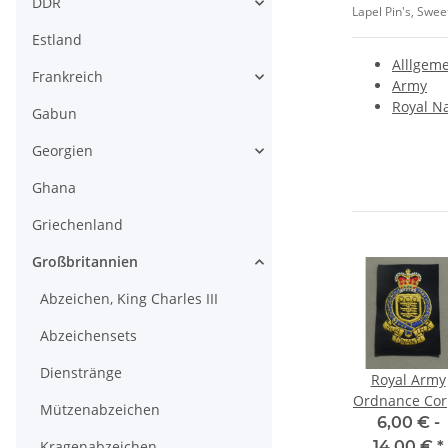
DDR
Lapel Pin's, Swe
Estland
Alllgem
Frankreich
Army
Royal N
Gabun
Georgien
Ghana
Griechenland
Großbritannien
Abzeichen, King Charles III
Abzeichensets
Dienstränge
ous
Royal Regiment
Scottish Cadets
Royal Army
RF,
of Scotland,
TRF
Ordnance Cor
Mützenabzeichen
ines
Flashes für
Abzeichen
*
10,00 € -
7,00 €
*
6,00 € -
Hoses & Hose
Kragenabzeichen
22,00 €
*
14,00 €
*