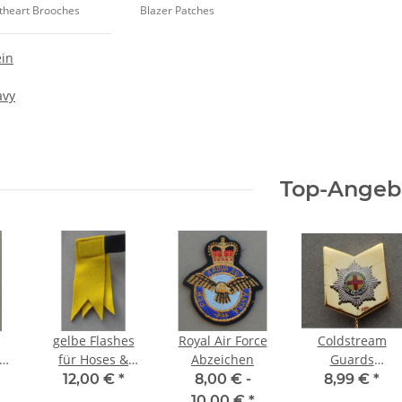
etheart Brooches
Blazer Patches
ein
avy
Top-Angeb
gelbe Flashes
Royal Air Force
Coldstream
ps
für Hoses &
Abzeichen
Guards
Hose Tops
Sweetheart
12,00 €
*
8,00 € -
8,99 €
*
10,00 €
*