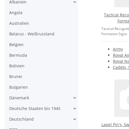
Albanien
Angola
Tactical Rec
Forma
Australien
Tactical Recognit
Belarus - Weißrussland
Formation Signs
Belgien
Army
Bermuda
Royal Ai
Royal Na
Bolivien
Cadets, 
Brunei
Bulgarien
Dänemark
Deutsche Staaten bis 1945
Deutschland
Lapel Pin's, 