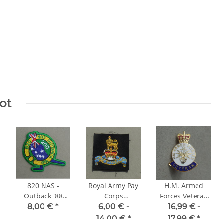
ot
820 NAS -
Royal Army Pay
H.M. Armed
Outback '88
Corps
Forces Veteran
Abzeichen
Abzeichen
Badge
8,00 €
*
6,00 € -
16,99 € -
14,00 €
*
17,99 €
*