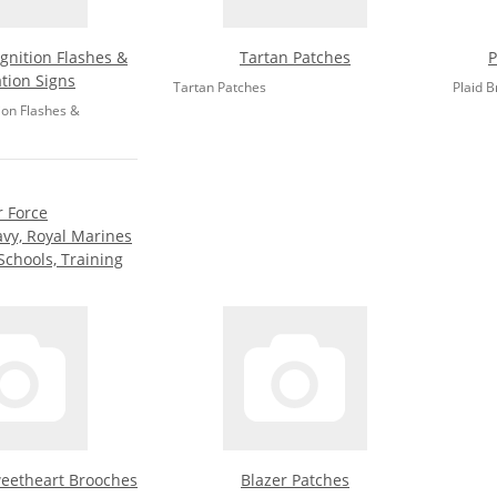
ognition Flashes &
Tartan Patches
P
tion Signs
Tartan Patches
Plaid B
ion Flashes &
r Force
vy, Royal Marines
Schools, Training
Sweetheart Brooches
Blazer Patches