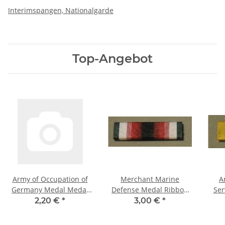
Interimspangen, Nationalgarde
Top-Angebot
Army of Occupation of
Merchant Marine
A
Germany Medal Medal
Defense Medal Ribbon
Ser
Ribbon, Miniature Size,
Bar Slide
B
2,20 €
*
3,00 €
*
ca. 12 cm